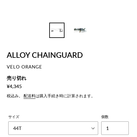
ALLOY CHAINGUARD
ベ
VELO ORANGE
ン
通
売り切れ
ダ
常
¥4,345
ー
価
税込み。
配送料
は購入手続き時に計算されます。
格
サイズ
個数