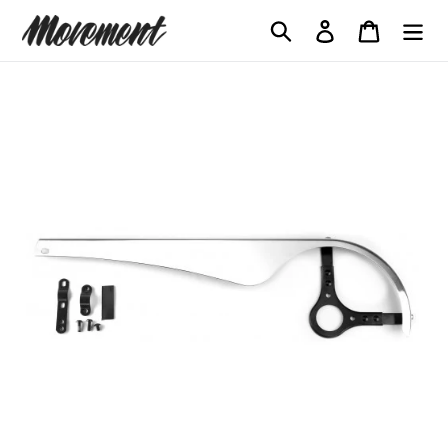
コ
検索
ログイン
カート
ン
テ
ン
ツ
に
ス
キ
ッ
プ
す
る