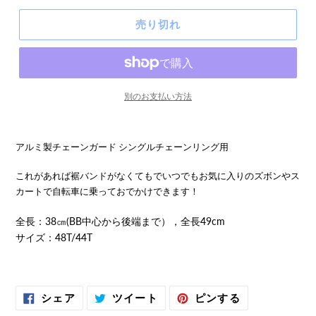
売り切れ
別のお支払い方法
アルミ製チェーンガード シングルチェーンリング用
これがあれば裾バンドがなくてもでいつでもお気に入りのズボンやス
カートで自転車に乗っておでかけできます！
全長：38㎝(BB中心から後端まで），全長49cm
サイズ：48T/44T
FACEBOOK
TWITTER
PINTEREST
シェア
ツイート
ピンする
で
に
で